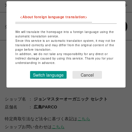
アイテム説明 / 素材
<About foreign language translation>
シェアする
We will translate the homepage into a foreign language using the
automatic translation service.
Since this service is an automatic translation system, it may not be
translated correctly and may differ from the original content of the
page before translation.
In addition, we do not take any responsibility for any direct or
indirect damage caused by using this service. Thank you for your
understanding in advance.
Switch language
Cancel
ショップ名
ジョンマスターオーガニック セレクト
店舗名
広島PARCO
特定商取引法など法令に基づく表記は
こちら
ショップお問い合わせは
こちら