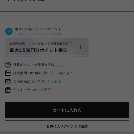
ポケパル払いで
0
〜
0
ポイント
（1P=1円）※キャンペーン分除く
会員登録後、ポケパル払い初回登録&利用で
最大1,500円分ポイント進呈
獲得ポイントの確認方法は
こちら
販売期間 2023年03月16日 11時00分 〜
この商品について
問い合わせる
ギフト：ラッピング不可
カートに入れる
お気に入りアイテムに追加