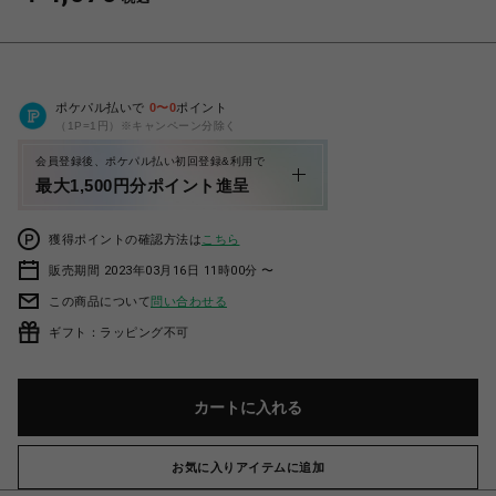
ポケパル払いで
0
〜
0
ポイント
（1P=1円）※キャンペーン分除く
会員登録後、ポケパル払い初回登録&利用で
最大1,500円分ポイント進呈
獲得ポイントの確認方法は
こちら
販売期間 2023年03月16日 11時00分 〜
この商品について
問い合わせる
ギフト：ラッピング不可
カートに入れる
お気に入りアイテムに追加