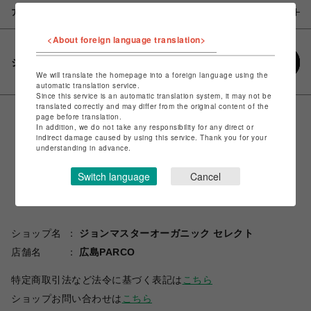
アイテム説明 / 素材
<About foreign language translation>
シェアする
We will translate the homepage into a foreign language using the
automatic translation service.
Since this service is an automatic translation system, it may not be
translated correctly and may differ from the original content of the
page before translation.
In addition, we do not take any responsibility for any direct or
indirect damage caused by using this service. Thank you for your
understanding in advance.
Switch language
Cancel
ショップ名
ジョンマスターオーガニック セレクト
店舗名
広島PARCO
特定商取引法など法令に基づく表記は
こちら
ショップお問い合わせは
こちら