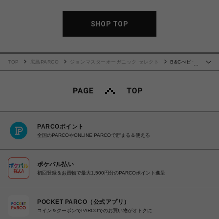
SHOP TOP
TOP
広島PARCO
ジョンマスターオーガニック セレクト
B&Cべビー
…
ローション
PARCOポイント
全国のPARCOやONLINE PARCOで貯まる＆使える
ポケパル払い
初回登録＆お買物で最大1,500円分のPARCOポイント進呈
POCKET PARCO（公式アプリ）
コイン＆クーポンでPARCOでのお買い物がオトクに