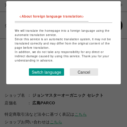
アイテム説明 / 素材
<About foreign language translation>
シェアする
We will translate the homepage into a foreign language using the
automatic translation service.
Since this service is an automatic translation system, it may not be
translated correctly and may differ from the original content of the
page before translation.
In addition, we do not take any responsibility for any direct or
indirect damage caused by using this service. Thank you for your
understanding in advance.
Switch language
Cancel
ショップ名
ジョンマスターオーガニック セレクト
店舗名
広島PARCO
特定商取引法など法令に基づく表記は
こちら
ショップお問い合わせは
こちら