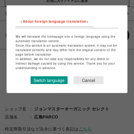
お気に入りアイテムに追加
アイテム説明 / 素材
<About foreign language translation>
シェアする
We will translate the homepage into a foreign language using the
automatic translation service.
Since this service is an automatic translation system, it may not be
translated correctly and may differ from the original content of the
page before translation.
In addition, we do not take any responsibility for any direct or
indirect damage caused by using this service. Thank you for your
understanding in advance.
Switch language
Cancel
ショップ名
ジョンマスターオーガニック セレクト
店舗名
広島PARCO
特定商取引法など法令に基づく表記は
こちら