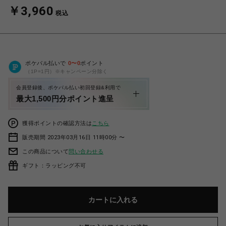
￥3,960
税込
ポケパル払いで
0
〜
0
ポイント
（1P=1円）※キャンペーン分除く
会員登録後、ポケパル払い初回登録&利用で
最大1,500円分ポイント進呈
獲得ポイントの確認方法は
こちら
販売期間 2023年03月16日 11時00分 〜
この商品について
問い合わせる
ギフト：ラッピング不可
カートに入れる