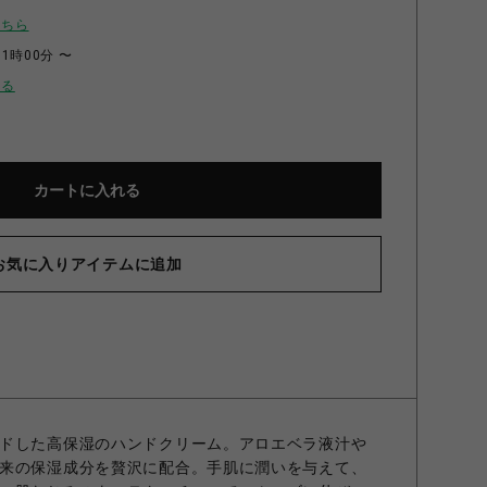
こちら
11時00分 〜
せる
カートに入れる
お気に入りアイテムに追加
ドした高保湿のハンドクリーム。アロエベラ液汁や
来の保湿成分を贅沢に配合。手肌に潤いを与えて、