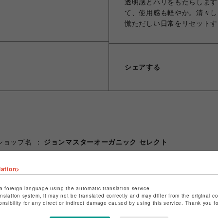
透明感とハリをもたらします
て、使用感も軽やか。清々し
慌ただしい日常をリセットす
シェアする
ショップ名
ジョンマスターオーガニック セレクト
店舗名
広島PARCO
lation>
特定商取引法など法令に基づく表記は
こちら
ショップお問い合わせは
こちら
a foreign language using the automatic translation service.
anslation system, it may not be translated correctly and may differ from the original c
onsibility for any direct or indirect damage caused by using this service. Thank you 