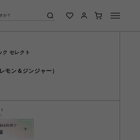
ック セレクト
（レモン＆ジンジャー）
ント
く
録&利用で
呈