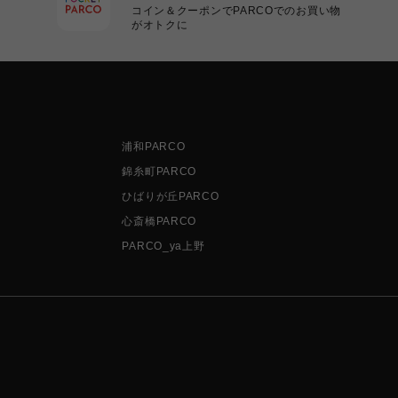
コイン＆クーポンでPARCOでのお買い物
がオトクに
浦和PARCO
錦糸町PARCO
ひばりが丘PARCO
心斎橋PARCO
PARCO_ya上野