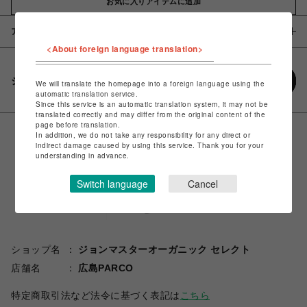
お気に入りアイテムに追加
アイテム説明 / 素材
<About foreign language translation>
シェアする
We will translate the homepage into a foreign language using the
automatic translation service.
Since this service is an automatic translation system, it may not be
translated correctly and may differ from the original content of the
page before translation.
In addition, we do not take any responsibility for any direct or
indirect damage caused by using this service. Thank you for your
understanding in advance.
Switch language
Cancel
ショップ名
ジョンマスターオーガニック セレクト
店舗名
広島PARCO
特定商取引法など法令に基づく表記は
こちら