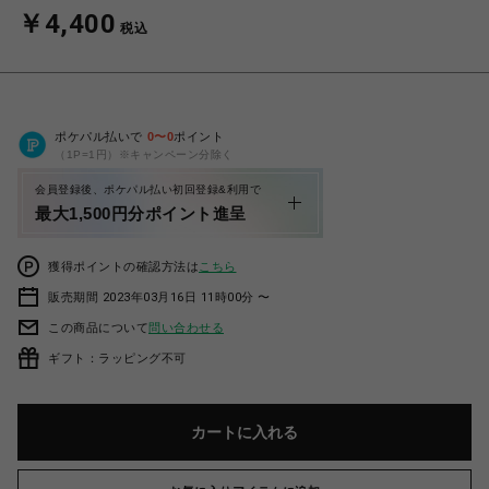
￥4,400
税込
ポケパル払いで
0
〜
0
ポイント
（1P=1円）※キャンペーン分除く
会員登録後、ポケパル払い初回登録&利用で
最大1,500円分ポイント進呈
獲得ポイントの確認方法は
こちら
販売期間 2023年03月16日 11時00分 〜
この商品について
問い合わせる
ギフト：ラッピング不可
カートに入れる