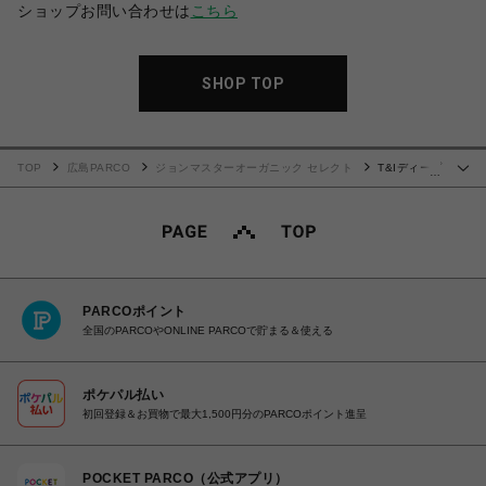
ショップお問い合わせは
こちら
SHOP TOP
TOP
広島PARCO
ジョンマスターオーガニック セレクト
T&Iディープ
…
スキャルプFTボリューマイザー 125ml
PARCOポイント
全国のPARCOやONLINE PARCOで貯まる＆使える
ポケパル払い
初回登録＆お買物で最大1,500円分のPARCOポイント進呈
POCKET PARCO（公式アプリ）