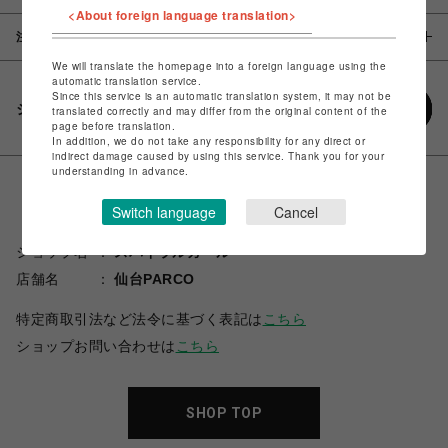
<About foreign language translation>
注意事項
We will translate the homepage into a foreign language using the
automatic translation service.
Since this service is an automatic translation system, it may not be
シェアする
translated correctly and may differ from the original content of the
page before translation.
In addition, we do not take any responsibility for any direct or
indirect damage caused by using this service. Thank you for your
understanding in advance.
Switch language
Cancel
ショップ名
スパイラルガール
店舗名
仙台PARCO
特定商取引法など法令に基づく表記は
こちら
ショップお問い合わせは
こちら
SHOP TOP