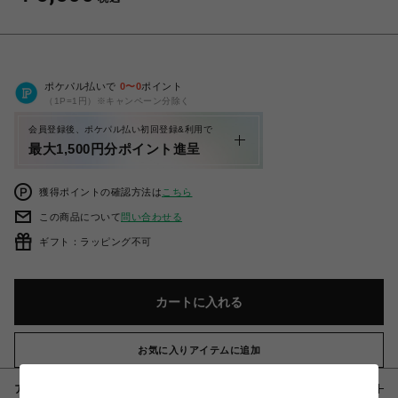
ポケパル払いで
0
〜
0
ポイント
（1P=1円）※キャンペーン分除く
会員登録後、ポケパル払い初回登録&利用で
最大1,500円分ポイント進呈
獲得ポイントの確認方法は
こちら
この商品について
問い合わせる
ギフト：ラッピング不可
カートに入れる
お気に入りアイテムに追加
アイテム説明 / 素材