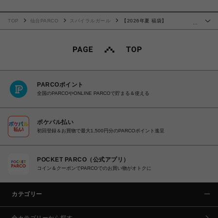
TOP
仙台PARCO
スパイラルガール
【2026年夏 福袋】
…
SPIRALGIRL HAPPY BAG
PARCOポイント
全国のPARCOやONLINE PARCOで貯まる＆使える
ポケパル払い
初回登録＆お買物で最大1,500円分のPARCOポイント進呈
POCKET PARCO（公式アプリ）
コイン＆クーポンでPARCOでのお買い物がオトクに
カテゴリー
全カテゴリーから探す