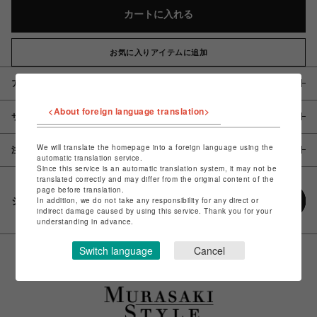
カートに入れる
お気に入りアイテムに追加
アイテム説明 / 素材
<About foreign language translation>
サイズ
We will translate the homepage into a foreign language using the
注意事項
automatic translation service.
Since this service is an automatic translation system, it may not be
translated correctly and may differ from the original content of the
page before translation.
シェアする
In addition, we do not take any responsibility for any direct or
indirect damage caused by using this service. Thank you for your
understanding in advance.
Switch language
Cancel