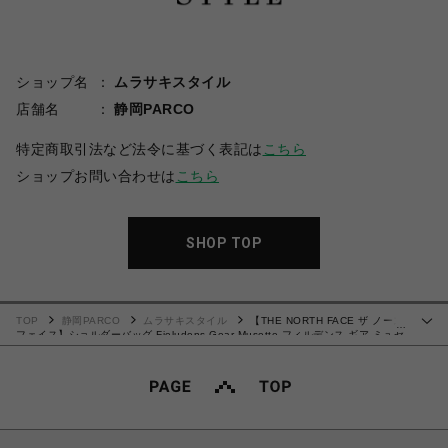
ショップ名
ムラサキスタイル
店舗名
静岡PARCO
特定商取引法など法令に基づく表記は
こちら
ショップお問い合わせは
こちら
SHOP TOP
TOP
静岡PARCO
ムラサキスタイル
【THE NORTH FACE ザ ノース
…
フェイス】ショルダーバッグ Fieludens Gear Musette フィルデンス ギア ミュゼ
ット NM82206 K ブラック Fサイズ