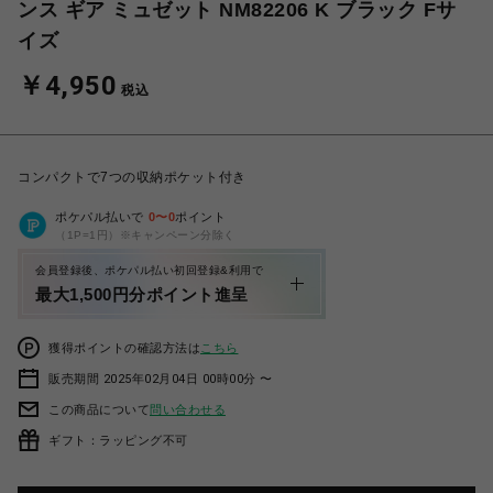
ンス ギア ミュゼット NM82206 K ブラック Fサ
イズ
￥4,950
税込
コンパクトで7つの収納ポケット付き
ポケパル払いで
0
〜
0
ポイント
（1P=1円）※キャンペーン分除く
会員登録後、ポケパル払い初回登録&利用で
最大1,500円分ポイント進呈
獲得ポイントの確認方法は
こちら
販売期間 2025年02月04日 00時00分 〜
この商品について
問い合わせる
ギフト：ラッピング不可