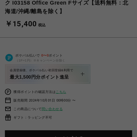
ク I03158 Office Green Fサイズ【送料無料：北
海道/沖縄/離島を除く】
￥15,400
税込
ポケパル払いで
0
〜
0
ポイント
（1P=1円）※キャンペーン分除く
会員登録後、ポケパル払い初回登録&利用で
最大1,500円分ポイント進呈
獲得ポイントの確認方法は
こちら
販売期間 2024年10月01日 00時00分 〜
この商品について
問い合わせる
ギフト：ラッピング不可