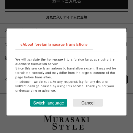
カートに入れる
お気に入りアイテムに追加
アイテム説明 / 素材
<About foreign language translation>
サイズ
注意事項
We will translate the homepage into a foreign language using the
automatic translation service.
Since this service is an automatic translation system, it may not be
translated correctly and may differ from the original content of the
page before translation.
シェアする
In addition, we do not take any responsibility for any direct or
indirect damage caused by using this service. Thank you for your
understanding in advance.
Switch language
Cancel