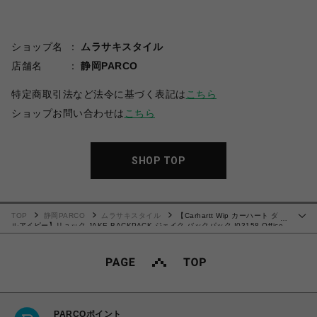
ショップ名
ムラサキスタイル
店舗名
静岡PARCO
特定商取引法など法令に基づく表記は
こちら
ショップお問い合わせは
こちら
SHOP TOP
TOP
静岡PARCO
ムラサキスタイル
【Carhartt Wip カーハート ダブ
…
ルアイピー】リュック JAKE BACKPACK ジェイク バックパック I03158 Office
Green Fサイズ【送料無料：北海道/沖縄/離島を除く】
PARCOポイント