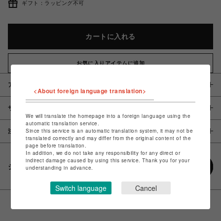
ギフト：ラッピング不可
カートに入れる
お気に入りアイテムに追加
アイテム説明 / 素材
<About foreign language translation>
サイズ
We will translate the homepage into a foreign language using the
automatic translation service.
Since this service is an automatic translation system, it may not be
注意事項
translated correctly and may differ from the original content of the
page before translation.
In addition, we do not take any responsibility for any direct or
indirect damage caused by using this service. Thank you for your
シェアする
understanding in advance.
Switch language
Cancel