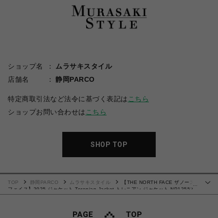
ショップ名
ムラサキスタイル
店舗名
静岡PARCO
特定商取引法など法令に基づく表記は
こちら
ショップお問い合わせは
こちら
SHOP TOP
TOP
静岡PARCO
ムラサキスタイル
【THE NORTH FACE ザノース
…
フェイス】2025 ジャケット Torenian Jacket トレニアン ジャケット NP12552
Kブラック Mサイズ【送料無料 :北海道/沖縄/離島を除く】