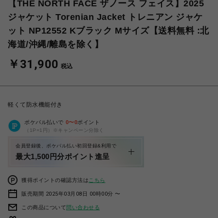
【THE NORTH FACE ザノース フェイス】2025
ジャケット Torenian Jacket トレニアン ジャケ
ット NP12552 Kブラック Mサイズ【送料無料 :北
海道/沖縄/離島を除く】
￥31,900
税込
軽くて防水機能付き
ポケパル払いで
0
〜
0
ポイント
（1P=1円）※キャンペーン分除く
会員登録後、ポケパル払い初回登録&利用で
最大1,500円分ポイント進呈
獲得ポイントの確認方法は
こちら
販売期間 2025年03月08日 00時00分 〜
この商品について
問い合わせる