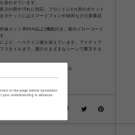
ち合わせています。
多少の雨や汚れに対応。フロントに4カ所のポケット
きポケットにはスマートフォンや財布などの貴重品
、紫外線カット率95%以上)機能付き。裾のドローコード
す。
により、ヘリテイジ感を加えています。アクティブ
フスタイルまで、夏のさまざまなシーンで重宝する
テル）51％、（ポリエステル）49％
カット、ストレッチ入り
ontent of the page before translation.
for your understanding in advance.