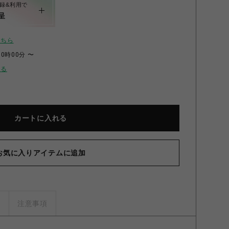
録&利用で
呈
こちら
00時00分 〜
せる
カートに入れる
ェイス】2025 ベスト Trip Fleld Vest トリップ フィールド
ルンロック Mサイズ【送料無料：北海道/沖縄/離島を除く】 FR
お気に入りアイテムに追加
フォールンロック M サイズ
ズ
注意事項