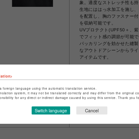
象。適度なストレッチ性も持
生地にははっ水加工を施し、
を配置し、胸のファスナー付
を収納可能です。
UVプロテクト(UPF50＋
でフィット感の調節が可能で
パッカリングを効かせた縫製
なアウトドアシーンからライ
アイテムです。
【素材】複合繊維（ポリエス
lation>
【機能性】撥水加工、紫外線
【原産国】ベトナム
a foreign language using the automatic translation service.
anslation system, it may not be translated correctly and may differ from the original c
onsibility for any direct or indirect damage caused by using this service. Thank you 
Switch language
Cancel
シェアする