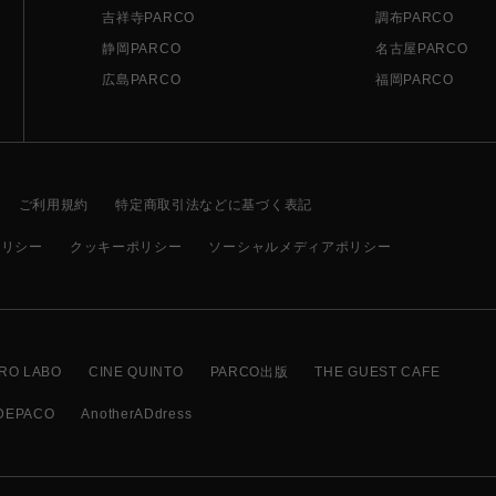
吉祥寺PARCO
調布PARCO
静岡PARCO
名古屋PARCO
広島PARCO
福岡PARCO
ご利用規約
特定商取引法などに基づく表記
ポリシー
クッキーポリシー
ソーシャルメディアポリシー
RO LABO
CINE QUINTO
PARCO出版
THE GUEST CAFE
DEPACO
AnotherADdress