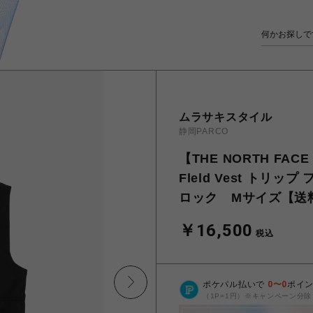
ムラサキスタイル
静岡PARCO
【THE NORTH FAC
Fleld Vest トリッ
ロック Mサイズ【送
￥16,500
税込
ポケパル払いで
0
〜
0
ポイ
（1P=1円）※キャンペーン分除