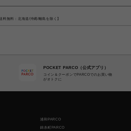
サイズ【送料無料：北海道/沖縄/離島を除く】
POCKET PARCO（公式アプリ）
コイン＆クーポンでPARCOでのお買い物
がオトクに
浦和PARCO
錦糸町PARCO