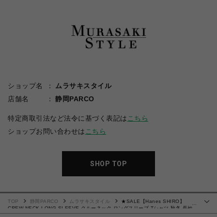
ショップ名
ムラサキスタイル
店舗名
静岡PARCO
特定商取引法など法令に基づく表記は
こちら
ショップお問い合わせは
こちら
SHOP TOP
TOP
静岡PARCO
ムラサキスタイル
★SALE【Hanes SHIRO】
…
CREW NECK LONG SLEEVE クルーネック ロングスリーブ Tシャツ 秋冬 長袖
(HM4-A201）Lサイズ 4550671059945 【北海道/沖縄/離島 着払い】