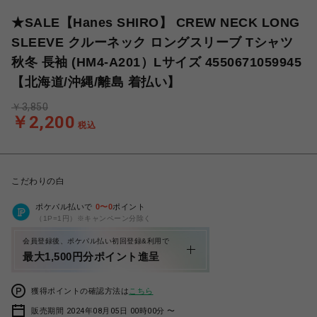
★SALE【Hanes SHIRO】 CREW NECK LONG
SLEEVE クルーネック ロングスリーブ Tシャツ
秋冬 長袖 (HM4-A201）Lサイズ 4550671059945
【北海道/沖縄/離島 着払い】
￥3,850
￥2,200
税込
こだわりの白
ポケパル払いで
0
〜
0
ポイント
（1P=1円）※キャンペーン分除く
会員登録後、ポケパル払い初回登録&利用で
最大1,500円分ポイント進呈
獲得ポイントの確認方法は
こちら
販売期間 2024年08月05日 00時00分 〜