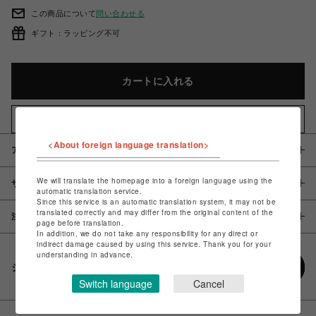
この商品について
問い合わせる
ギフト：ラッピング不可
カートに入れる
お気に入りアイテムに追加
<About foreign language translation>
アイテム説明 / 素材
We will translate the homepage into a foreign language using the
サイズ
automatic translation service.
Since this service is an automatic translation system, it may not be
translated correctly and may differ from the original content of the
注意事項
page before translation.
In addition, we do not take any responsibility for any direct or
indirect damage caused by using this service. Thank you for your
understanding in advance.
シェアする
Switch language
Cancel