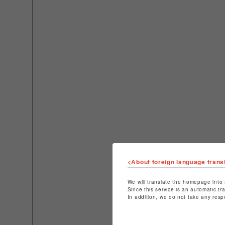
<About foreign language trans
We will translate the homepage into 
Since this service is an automatic tr
In addition, we do not take any resp