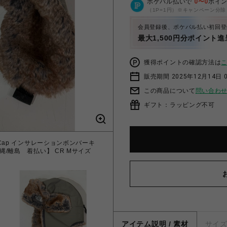
ポケパル払いで
0
〜
0
ポイ
（1P=1円）※キャンペーン分除
会員登録後、ポケパル払い初回登
最大1,500円分ポイント進
獲得ポイントの確認方法は
販売期間 2025年12月14日 
この商品について
問い合わ
ギフト：ラッピング不可
mber Cap インサレーションボンバーキ
沖縄/離島 着払い】 CR Mサイズ
アイテム説明 / 素材
サイ