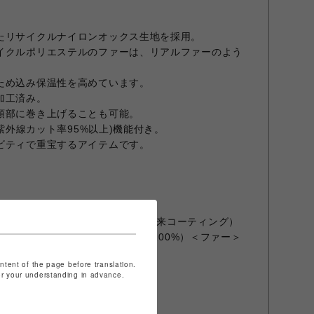
たリサイクルナイロンオックス生地を採用。
イクルポリエステルのファーは、リアルファーのよう
ため込み保温性を高めています。
加工済み。
頭部に巻き上げることも可能。
、紫外線カット率95%以上)機能付き。
ビティで重宝するアイテムです。
X 2L（表側：ナイロン100%、裏側：植物由来コーティング）
＜天裏＞Fleece（ポリエステル100%）＜ファー＞
ontent of the page before translation.
for your understanding in advance.