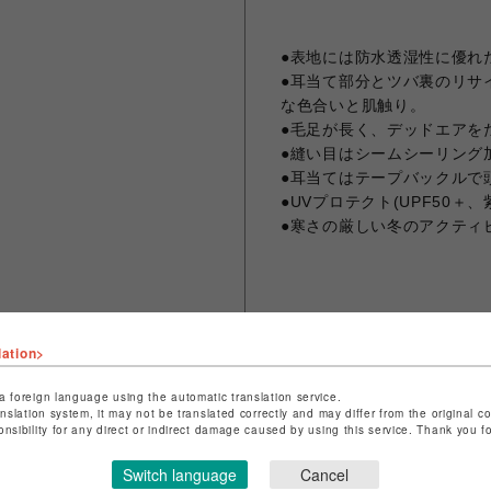
●表地には防水透湿性に優れ
●耳当て部分とツバ裏のリサ
な色合いと肌触り。
●毛足が長く、デッドエアを
●縫い目はシームシーリング
●耳当てはテープバックルで
●UVプロテクト(UPF50＋
●寒さの厳しい冬のアクティ
■素材■
Recycled Nylon O
lation>
＜中わた＞ポリエステル100%
ポリエステル100%
a foreign language using the automatic translation service.
anslation system, it may not be translated correctly and may differ from the original c
onsibility for any direct or indirect damage caused by using this service. Thank you 
Switch language
Cancel