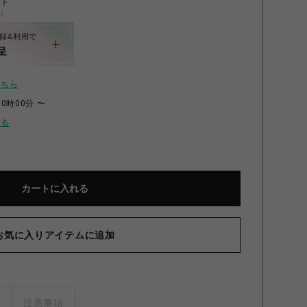
ント
く
録&利用で
呈
こちら
00時00分 〜
せる
カートに入れる
お気に入りアイテムに追加
ズ
注意事項