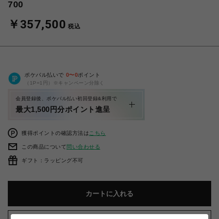
700
￥357,500
税込
ポケパル払いで
0
〜
0
ポイント
（1P=1円）※キャンペーン分除く
会員登録後、ポケパル払い初回登録&利用で
最大1,500円分ポイント進呈
獲得ポイントの確認方法は
こちら
この商品について
問い合わせる
ギフト：ラッピング不可
カートに入れる