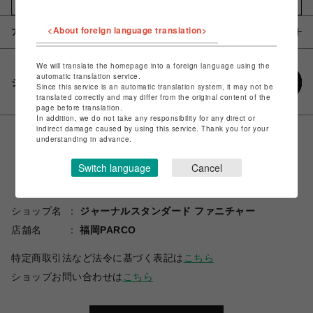
お気に入りアイテムに追加
<About foreign language translation>
アイテム説明 / 素材
We will translate the homepage into a foreign language using the
automatic translation service.
シェアする
Since this service is an automatic translation system, it may not be
translated correctly and may differ from the original content of the
page before translation.
In addition, we do not take any responsibility for any direct or
indirect damage caused by using this service. Thank you for your
understanding in advance.
Switch language
Cancel
ショップ名
ジャーナルスタンダード ファニチャー
店舗名
福岡PARCO
特定商取引法など法令に基づく表記は
こちら
ショップお問い合わせは
こちら