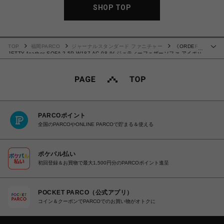
SHOP TOP
TOP
福岡PARCO
ジャーナルスタンダード ファニチャー
《ORDER》
…
JETTY feather SOFA 2.5P W187 AC-08 IV ジェティーフェザーソファ アイボリ
ー 700
PARCOポイント
全国のPARCOやONLINE PARCOで貯まる＆使える
ポケパル払い
初回登録＆お買物で最大1,500円分のPARCOポイント進呈
POCKET PARCO（公式アプリ）
コイン＆クーポンでPARCOでのお買い物がオトクに