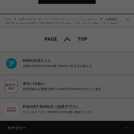
TOP
福岡PARCO
ジャーナルスタンダード ファニチャー
《ORDER》
…
JETTY feather SOFA 2.5P W187 AC-07 KH ジェティーフェザーソファ カーキ
700
PARCOポイント
全国のPARCOやONLINE PARCOで貯まる＆使える
ポケパル払い
初回登録＆お買物で最大1,500円分のPARCOポイント進呈
POCKET PARCO（公式アプリ）
コイン＆クーポンでPARCOでのお買い物がオトクに
カテゴリー