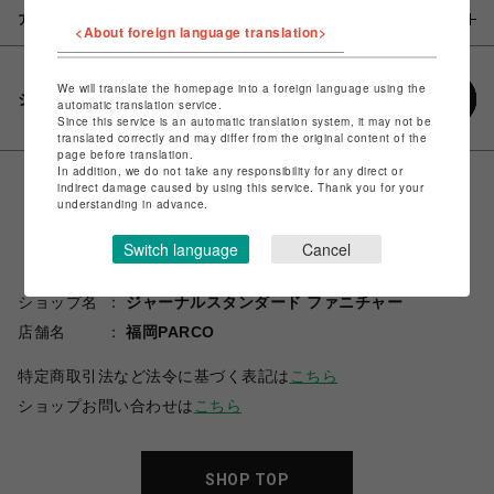
アイテム説明 / 素材
<About foreign language translation>
We will translate the homepage into a foreign language using the
シェアする
automatic translation service.
Since this service is an automatic translation system, it may not be
translated correctly and may differ from the original content of the
page before translation.
In addition, we do not take any responsibility for any direct or
indirect damage caused by using this service. Thank you for your
understanding in advance.
Switch language
Cancel
ショップ名
ジャーナルスタンダード ファニチャー
店舗名
福岡PARCO
特定商取引法など法令に基づく表記は
こちら
ショップお問い合わせは
こちら
SHOP TOP