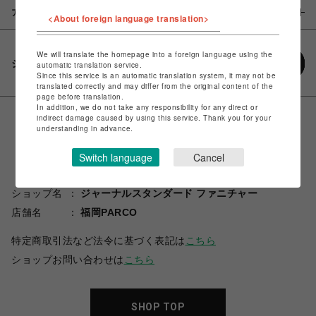
アイテム説明 / 素材
<About foreign language translation>
We will translate the homepage into a foreign language using the
シェアする
automatic translation service.
Since this service is an automatic translation system, it may not be
translated correctly and may differ from the original content of the
page before translation.
In addition, we do not take any responsibility for any direct or
indirect damage caused by using this service. Thank you for your
understanding in advance.
Switch language
Cancel
ショップ名
ジャーナルスタンダード ファニチャー
店舗名
福岡PARCO
特定商取引法など法令に基づく表記は
こちら
ショップお問い合わせは
こちら
SHOP TOP