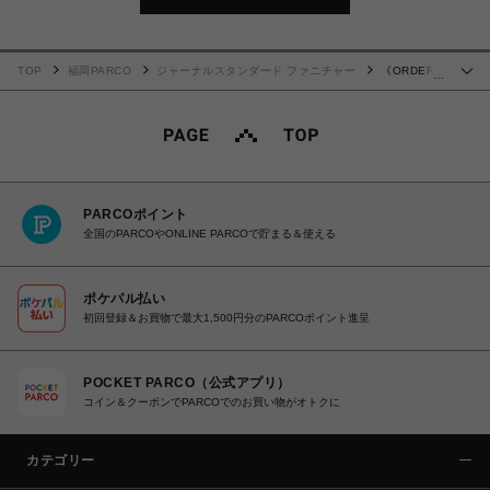
TOP
福岡PARCO
ジャーナルスタンダード ファニチャー
《ORDER》
…
CURTAIN OVERSHOT 100x140 2枚セット ※サイズ変更可 013
PARCOポイント
全国のPARCOやONLINE PARCOで貯まる＆使える
ポケパル払い
初回登録＆お買物で最大1,500円分のPARCOポイント進呈
POCKET PARCO（公式アプリ）
コイン＆クーポンでPARCOでのお買い物がオトクに
カテゴリー