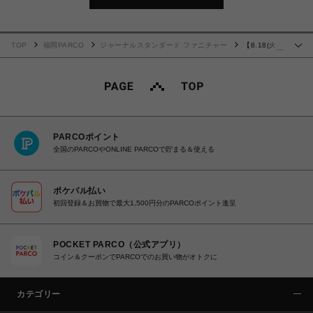
TOP
福岡PARCO
ジャーナルスタンダード ファニチャー
【8.18(火)
…
価格改定対象品】AROS CHEST アロス チェスト 707
PARCOポイント
全国のPARCOやONLINE PARCOで貯まる＆使える
ポケパル払い
初回登録＆お買物で最大1,500円分のPARCOポイント進呈
POCKET PARCO（公式アプリ）
コイン＆クーポンでPARCOでのお買い物がオトクに
カテゴリー