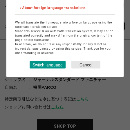
アイテム説明 / 素材
<About foreign language translation>
We will translate the homepage into a foreign language using the
シェアする
automatic translation service.
Since this service is an automatic translation system, it may not be
translated correctly and may differ from the original content of the
page before translation.
In addition, we do not take any responsibility for any direct or
indirect damage caused by using this service. Thank you for your
understanding in advance.
Switch language
Cancel
ショップ名
ジャーナルスタンダード ファニチャー
店舗名
福岡PARCO
特定商取引法など法令に基づく表記は
こちら
ショップお問い合わせは
こちら
SHOP TOP