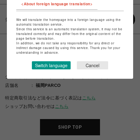
<About foreign language translation>
シェアする
We will translate the homepage into a foreign language using the
automatic translation service.
Since this service is an automatic translation system, it may not be
translated correctly and may differ from the original content of the
page before translation.
In addition, we do not take any responsibility for any direct or
indirect damage caused by using this service. Thank you for your
understanding in advance.
Switch language
Cancel
ショップ名
ジャーナルスタンダード ファニチャー
店舗名
福岡PARCO
特定商取引法など法令に基づく表記は
こちら
ショップお問い合わせは
こちら
SHOP TOP