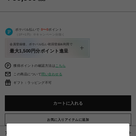
ポケパル払いで
0
〜
0
ポイント
（1P=1円）※キャンペーン分除く
会員登録後、ポケパル払い初回登録&利用で
最大1,500円分ポイント進呈
獲得ポイントの確認方法は
こちら
この商品について
問い合わせる
ギフト：ラッピング不可
カートに入れる
お気に入りアイテムに追加
アイテム説明 / 素材