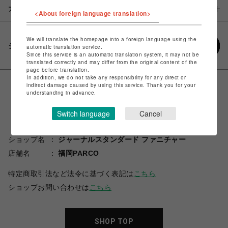
アイテム説明 / 素材
<About foreign language translation>
We will translate the homepage into a foreign language using the
シェアする
automatic translation service.
Since this service is an automatic translation system, it may not be
translated correctly and may differ from the original content of the
page before translation.
In addition, we do not take any responsibility for any direct or
indirect damage caused by using this service. Thank you for your
understanding in advance.
Switch language
Cancel
ショップ名
ジャーナルスタンダード ファニチャー
店舗名
福岡PARCO
特定商取引法など法令に基づく表記は
こちら
ショップお問い合わせは
こちら
SHOP TOP