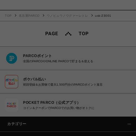
TOP
名古屋PARCO
ウノピュウノウグァーレトレ
usk-23001
PARCOポイント
全国のPARCOやONLINE PARCOで貯まる＆使える
ポケパル払い
初回登録＆お買物で最大1,500円分のPARCOポイント進呈
POCKET PARCO（公式アプリ）
コイン＆クーポンでPARCOでのお買い物がオトクに
カテゴリー