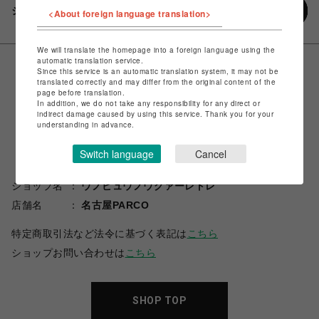
シェアする
<About foreign language translation>
We will translate the homepage into a foreign language using the
automatic translation service.
Since this service is an automatic translation system, it may not be
translated correctly and may differ from the original content of the
page before translation.
In addition, we do not take any responsibility for any direct or
indirect damage caused by using this service. Thank you for your
understanding in advance.
Switch language
Cancel
ショップ名
ウノピュウノウグァーレトレ
店舗名
名古屋PARCO
特定商取引法など法令に基づく表記は
こちら
ショップお問い合わせは
こちら
SHOP TOP