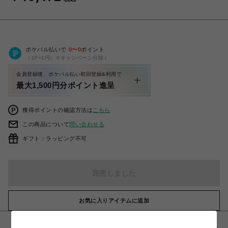
ポケパル払いで
0
〜
0
ポイント
（1P=1円）※キャンペーン分除く
会員登録後、ポケパル払い初回登録&利用で
最大1,500円分ポイント進呈
獲得ポイントの確認方法は
こちら
この商品について
問い合わせる
ギフト：ラッピング不可
完売しました
お気に入りアイテムに追加