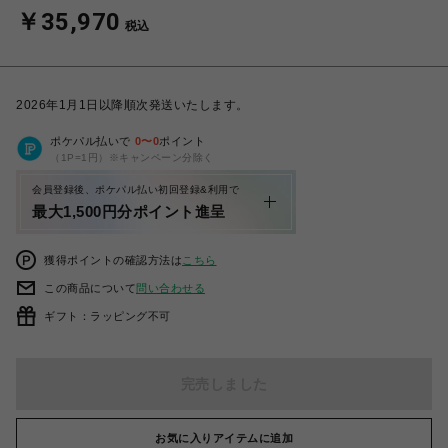
￥35,970
税込
2026年1月1日以降順次発送いたします。
ポケパル払いで
0
〜
0
ポイント
（1P=1円）※キャンペーン分除く
会員登録後、ポケパル払い初回登録&利用で
最大1,500円分ポイント進呈
獲得ポイントの確認方法は
こちら
この商品について
問い合わせる
ギフト：ラッピング不可
完売しました
お気に入りアイテムに追加