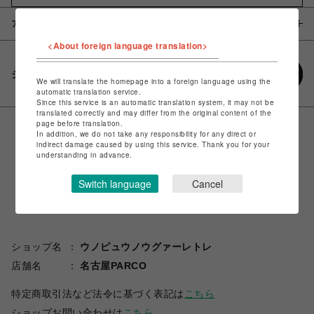
アイテム説明 / 素材
<About foreign language translation>
シェアする
We will translate the homepage into a foreign language using the
automatic translation service.
Since this service is an automatic translation system, it may not be
translated correctly and may differ from the original content of the
page before translation.
In addition, we do not take any responsibility for any direct or
indirect damage caused by using this service. Thank you for your
understanding in advance.
Switch language
Cancel
ショップ名
ウノピュウノウグァーレトレ
店舗名
名古屋PARCO
特定商取引法など法令に基づく表記は
こちら
ショップお問い合わせは
こちら