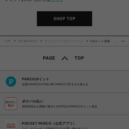
SHOP TOP
TOP
名古屋PARCO
ウノピュウノウグァーレトレ
5点セット福袋
…
2026【Mサイズ】(1月1日以降順次発送)
PARCOポイント
全国のPARCOやONLINE PARCOで貯まる＆使える
ポケパル払い
初回登録＆お買物で最大1,500円分のPARCOポイント進呈
POCKET PARCO（公式アプリ）
コイン＆クーポンでPARCOでのお買い物がオトクに