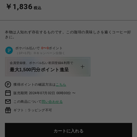
￥1,836
税込
本物は人知れず存在するものです。この珈琲の美味しさを遍くコーヒー好
きに。
ポケパル払いで
0
〜
0
ポイント
（1P=1円）※キャンペーン分除く
会員登録後、ポケパル払い初回登録&利用で
最大1,500円分ポイント進呈
獲得ポイントの確認方法は
こちら
販売期間 2024年07月02日 00時00分 〜
この商品について
問い合わせる
ギフト：ラッピング不可
カートに入れる