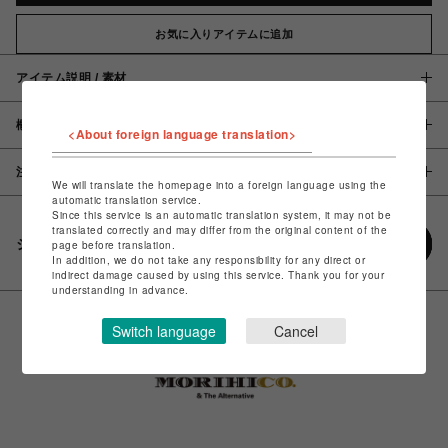
お気に入りアイテムに追加
アイテム説明 / 素材
概要
<About foreign language translation>
注意事項
We will translate the homepage into a foreign language using the
automatic translation service.
Since this service is an automatic translation system, it may not be
translated correctly and may differ from the original content of the
シェアする
page before translation.
In addition, we do not take any responsibility for any direct or
indirect damage caused by using this service. Thank you for your
understanding in advance.
Switch language
Cancel