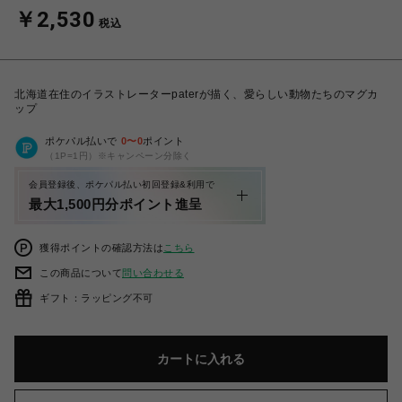
￥2,530
税込
北海道在住のイラストレーターpaterが描く、愛らしい動物たちのマグカ
ップ
ポケパル払いで
0
〜
0
ポイント
（1P=1円）※キャンペーン分除く
会員登録後、ポケパル払い初回登録&利用で
最大1,500円分ポイント進呈
獲得ポイントの確認方法は
こちら
この商品について
問い合わせる
ギフト：ラッピング不可
カートに入れる