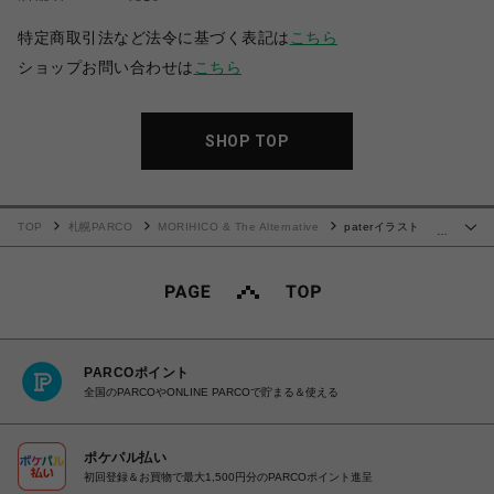
特定商取引法など法令に基づく表記は
こちら
ショップお問い合わせは
こちら
SHOP TOP
TOP
札幌PARCO
MORIHICO & The Alternative
paterイラスト
…
MORIHICO.のオリジナルマグカップシリーズ【エゾリスとクマのコーヒー遊び】
PARCOポイント
全国のPARCOやONLINE PARCOで貯まる＆使える
ポケパル払い
初回登録＆お買物で最大1,500円分のPARCOポイント進呈