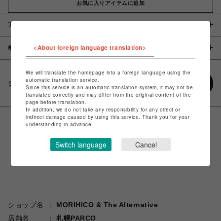
お気に入りアイテムに追加
アイテム説明 / 素材
<About foreign language translation>
概要
We will translate the homepage into a foreign language using the
automatic translation service.
シェアする
Since this service is an automatic translation system, it may not be
translated correctly and may differ from the original content of the
page before translation.
In addition, we do not take any responsibility for any direct or
indirect damage caused by using this service. Thank you for your
understanding in advance.
Switch language
Cancel
ショップ名
MORIHICO & The Alternative
店舗名
札幌PARCO