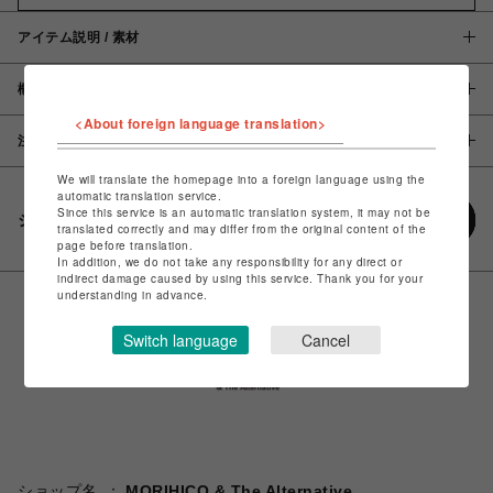
アイテム説明 / 素材
概要
<About foreign language translation>
注意事項
We will translate the homepage into a foreign language using the
automatic translation service.
Since this service is an automatic translation system, it may not be
シェアする
translated correctly and may differ from the original content of the
page before translation.
In addition, we do not take any responsibility for any direct or
indirect damage caused by using this service. Thank you for your
understanding in advance.
Switch language
Cancel
ショップ名
MORIHICO & The Alternative