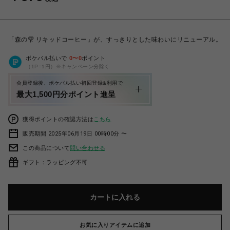
「森の雫 リキッドコーヒー」が、すっきりとした味わいにリニューアル。
ポケパル払いで
0
〜
0
ポイント
（1P=1円）※キャンペーン分除く
会員登録後、ポケパル払い初回登録&利用で
最大1,500円分ポイント進呈
獲得ポイントの確認方法は
こちら
販売期間 2025年06月19日 00時00分 〜
この商品について
問い合わせる
ギフト：ラッピング不可
カートに入れる
お気に入りアイテムに追加