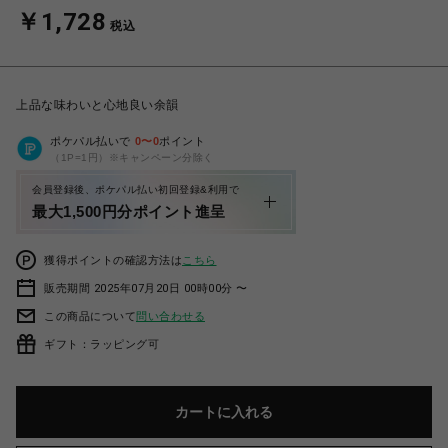
￥1,728
税込
上品な味わいと心地良い余韻
ポケパル払いで
0
〜
0
ポイント
（1P=1円）※キャンペーン分除く
会員登録後、ポケパル払い初回登録&利用で
最大1,500円分ポイント進呈
獲得ポイントの確認方法は
こちら
販売期間 2025年07月20日 00時00分 〜
この商品について
問い合わせる
ギフト：ラッピング可
カートに入れる