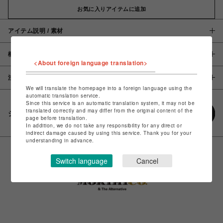
お気に入りアイテムに追加
アイテム説明 / 素材
概要
<About foreign language translation>
注意事項
We will translate the homepage into a foreign language using the
automatic translation service.
Since this service is an automatic translation system, it may not be
translated correctly and may differ from the original content of the
シェアする
page before translation.
In addition, we do not take any responsibility for any direct or
indirect damage caused by using this service. Thank you for your
understanding in advance.
Switch language
Cancel