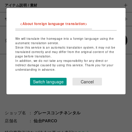
アイテム説明 / 素材
サイズ
<About foreign language translation>
We will translate the homepage into a foreign language using the
シェアする
automatic translation service.
Since this service is an automatic translation system, it may not be
translated correctly and may differ from the original content of the
page before translation.
In addition, we do not take any responsibility for any direct or
indirect damage caused by using this service. Thank you for your
understanding in advance.
Switch language
Cancel
ショップ名
グレースコンチネンタル
店舗名
仙台PARCO