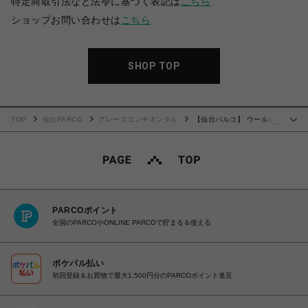
特定商取引法など法令に基づく表記は
こちら
ショップお問い合わせは
こちら
SHOP TOP
TOP
仙台PARCO
グレースコンチネンタル
【仙台パルコ】 ウールボ
…
アコンビジレ ベージュ 36
PARCOポイント
全国のPARCOやONLINE PARCOで貯まる＆使える
ポケパル払い
初回登録＆お買物で最大1,500円分のPARCOポイント進呈