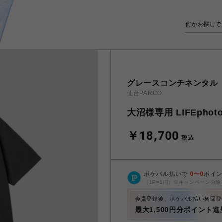
グレースコンチネンタル
仙台PARCO
大沼様専用 LIFEpho
￥18,700
税込
ポケパル払いで
0
〜
0
ポイ
（1P=1円）※キャンペーン分除
会員登録後、ポケパル払い初回登
最大1,500円分ポイント進