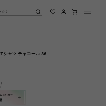
toTシャツ チャコール 36
ント
く
録&利用で
呈