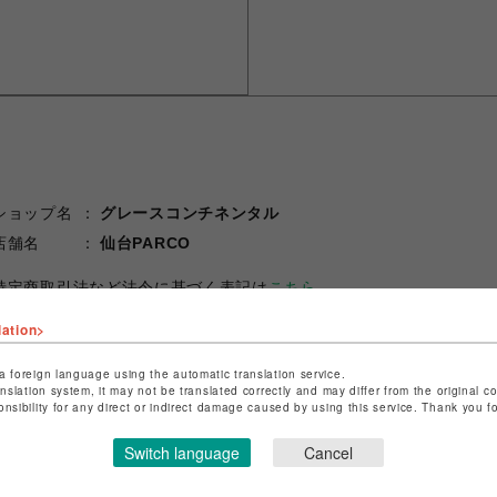
ショップ名
グレースコンチネンタル
店舗名
仙台PARCO
特定商取引法など法令に基づく表記は
こちら
ショップお問い合わせは
こちら
lation>
a foreign language using the automatic translation service.
anslation system, it may not be translated correctly and may differ from the original c
onsibility for any direct or indirect damage caused by using this service. Thank you 
Switch language
Cancel