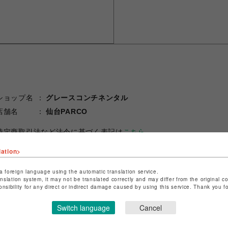
ショップ名
グレースコンチネンタル
店舗名
仙台PARCO
特定商取引法など法令に基づく表記は
こちら
ショップお問い合わせは
こちら
lation>
a foreign language using the automatic translation service.
anslation system, it may not be translated correctly and may differ from the original c
onsibility for any direct or indirect damage caused by using this service. Thank you 
Switch language
Cancel