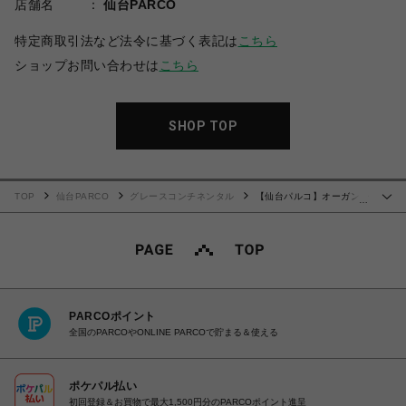
店舗名
仙台PARCO
特定商取引法など法令に基づく表記は
こちら
ショップお問い合わせは
こちら
SHOP TOP
TOP
仙台PARCO
グレースコンチネンタル
【仙台パルコ】オーガンジ
…
ージャガードトップ ブラック 36
PARCOポイント
全国のPARCOやONLINE PARCOで貯まる＆使える
ポケパル払い
初回登録＆お買物で最大1,500円分のPARCOポイント進呈