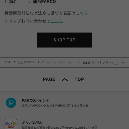
店舗名
仙台PARCO
特定商取引法など法令に基づく表記は
こちら
ショップお問い合わせは
こちら
SHOP TOP
TOP
仙台PARCO
グレースコンチネンタル
【仙台パルコ】リネンタッ
…
チタックパンツ ブラック 38
PARCOポイント
全国のPARCOやONLINE PARCOで貯まる＆使える
ポケパル払い
初回登録＆お買物で最大1,500円分のPARCOポイント進呈