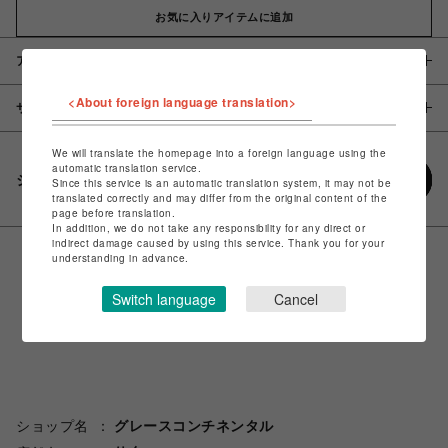
お気に入りアイテムに追加
アイテム説明 / 素材
<About foreign language translation>
サイズ
We will translate the homepage into a foreign language using the
automatic translation service.
シェアする
Since this service is an automatic translation system, it may not be
translated correctly and may differ from the original content of the
page before translation.
In addition, we do not take any responsibility for any direct or
indirect damage caused by using this service. Thank you for your
understanding in advance.
Switch language
Cancel
ショップ名
グレースコンチネンタル