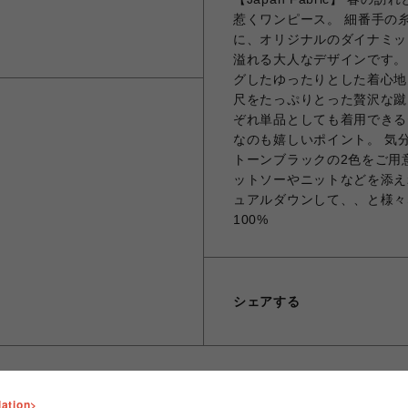
惹くワンピース。 細番手の
に、オリジナルのダイナミッ
溢れる大人なデザインです。
グしたゆったりとした着心地
尺をたっぷりとった贅沢な蹴
ぞれ単品としても着用できる
なのも嬉しいポイント。 気
トーンブラックの2色をご用
ットソーやニットなどを添え
ュアルダウンして、、と様々
100%
シェアする
lation>