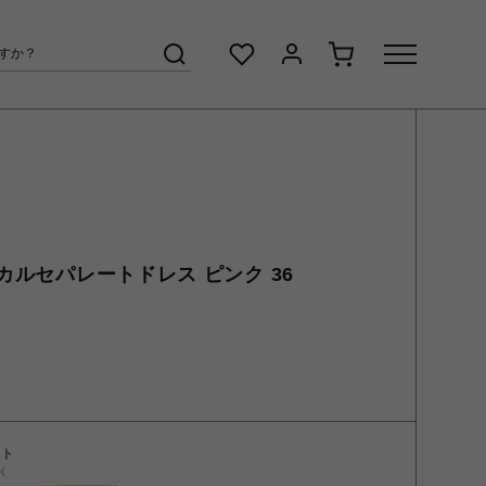
ルセパレートドレス ピンク 36
ント
く