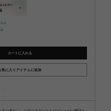
録&利用で
呈
こちら
せる
カートに入れる
お気に入りアイテムに追加
ズ
春の訪れと共に着たい、上品なボタニカルプリントが一際目を