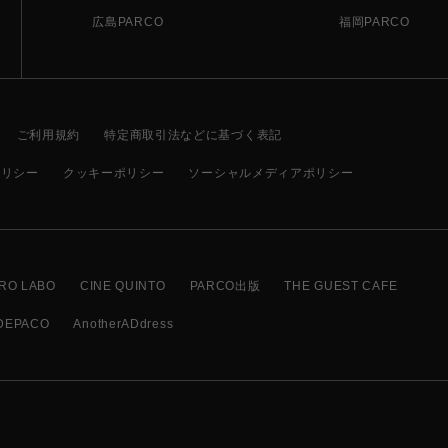
広島PARCO
福岡PARCO
ご利用規約
特定商取引法などに基づく表記
ポリシー
クッキーポリシー
ソーシャルメディアポリシー
RO LABO
CINE QUINTO
PARCO出版
THE GUEST CAFE
DEPACO
AnotherADdress