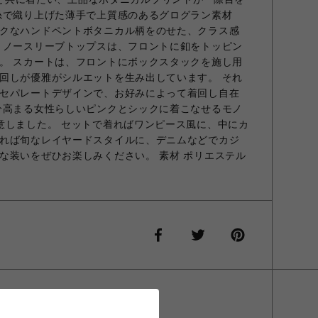
糸で織り上げた薄手で上質感のあるグログラン素材
クなハンドペントボタニカル柄をのせた、クラス感
 ノースリーブトップスは、フロントに釦をトッピン
。 スカートは、フロントにボックスタックを施し用
回しが優雅がシルエットを生み出しています。 それ
セパレートデザインで、お好みによって着回し自在
分高まる女性らしいピンクとシックに着こなせるモノ
意しました。 セットで着ればワンピース風に、中にカ
れば旬なレイヤードスタイルに、デニムなどでカジ
な装いをぜひお楽しみください。 素材 ポリエステル