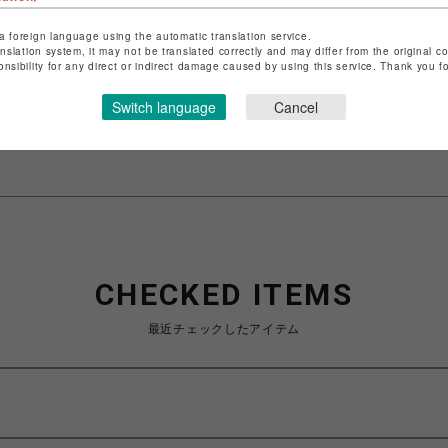
a foreign language using the automatic translation service.
ショップ名
グレースコンチネンタル
anslation system, it may not be translated correctly and may differ from the original c
店舗名
仙台PARCO
onsibility for any direct or indirect damage caused by using this service. Thank you 
特定商取引法など法令に基づく表記は
こちら
Switch language
Cancel
ショップお問い合わせは
こちら
CHECKED ITEMS
最近チェックしたアイテム