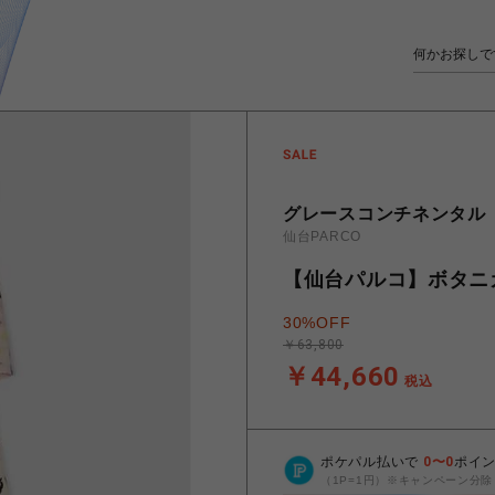
グレースコンチネンタル
仙台PARCO
【仙台パルコ】ボタニカ
30%OFF
￥63,800
￥44,660
税込
ポケパル払いで
0
〜
0
ポイ
（1P=1円）※キャンペーン分除