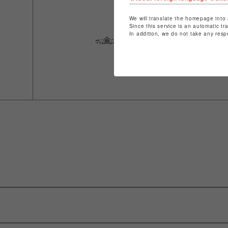
We will translate the homepage into 
Since this service is an automatic tr
In addition, we do not take any resp