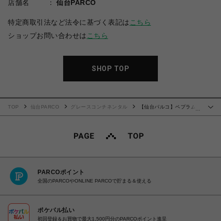
店舗名
仙台PARCO
特定商取引法など法令に基づく表記は
こちら
ショップお問い合わせは
こちら
SHOP TOP
TOP
仙台PARCO
グレースコンチネンタル
【仙台パルコ】ペプラムト
…
レンチベスト ベージュ 36
PARCOポイント
全国のPARCOやONLINE PARCOで貯まる＆使える
ポケパル払い
初回登録＆お買物で最大1,500円分のPARCOポイント進呈