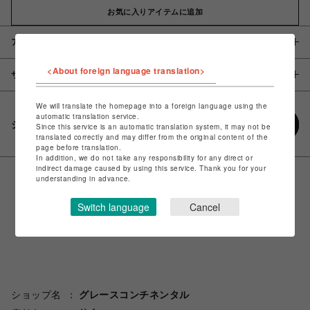
お気に入りアイテムに追加
アイテム説明 / 素材
<About foreign language translation>
サイズ
We will translate the homepage into a foreign language using the
automatic translation service.
シェアする
Since this service is an automatic translation system, it may not be
translated correctly and may differ from the original content of the
page before translation.
In addition, we do not take any responsibility for any direct or
indirect damage caused by using this service. Thank you for your
understanding in advance.
Switch language
Cancel
ショップ名
グレースコンチネンタル