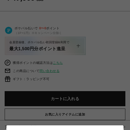
ポケパル払いで
0
〜
0
ポイント
（1P=1円）※キャンペーン分除く
会員登録後、ポケパル払い初回登録&利用で
最大1,500円分ポイント進呈
獲得ポイントの確認方法は
こちら
この商品について
問い合わせる
ギフト：ラッピング不可
カートに入れる
お気に入りアイテムに追加
アイテム説明 / 素材