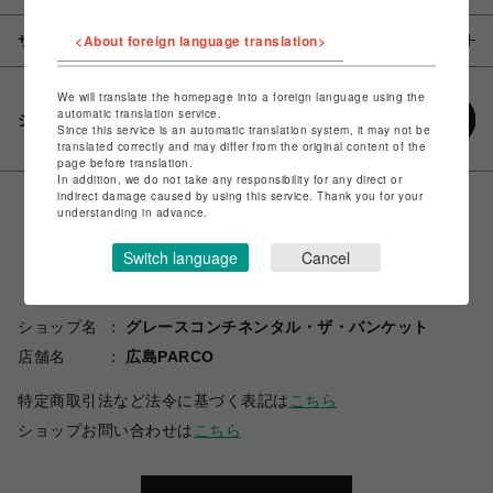
<About foreign language translation>
サイズ
We will translate the homepage into a foreign language using the
automatic translation service.
シェアする
Since this service is an automatic translation system, it may not be
translated correctly and may differ from the original content of the
page before translation.
In addition, we do not take any responsibility for any direct or
indirect damage caused by using this service. Thank you for your
understanding in advance.
Switch language
Cancel
ショップ名
グレースコンチネンタル・ザ・バンケット
店舗名
広島PARCO
特定商取引法など法令に基づく表記は
こちら
ショップお問い合わせは
こちら