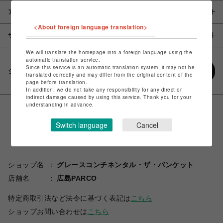
アイテム説明 / 素材
<About foreign language translation>
サイズ
We will translate the homepage into a foreign language using the
automatic translation service.
Since this service is an automatic translation system, it may not be
シェアする
translated correctly and may differ from the original content of the
page before translation.
In addition, we do not take any responsibility for any direct or
indirect damage caused by using this service. Thank you for your
understanding in advance.
Switch language
Cancel
ショップ名
グレースコンチネンタル・ザ・バンケット
店舗名
広島PARCO
特定商取引法など法令に基づく表記は
こちら
ショップお問い合わせは
こちら