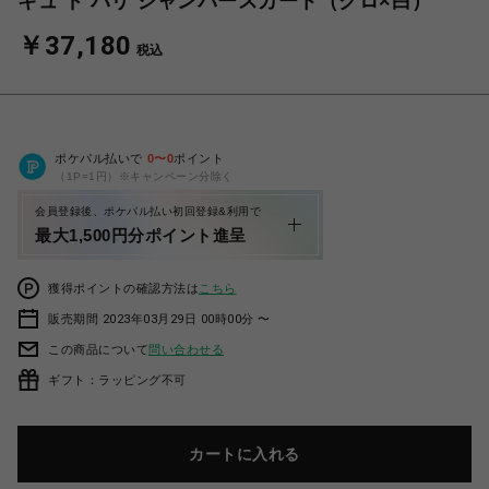
キュ ド パリ ジャンパースカート（クロ×白）
￥37,180
税込
ポケパル払いで
0
〜
0
ポイント
（1P=1円）※キャンペーン分除く
会員登録後、ポケパル払い初回登録&利用で
最大1,500円分ポイント進呈
獲得ポイントの確認方法は
こちら
販売期間 2023年03月29日 00時00分 〜
この商品について
問い合わせる
ギフト：ラッピング不可
カートに入れる