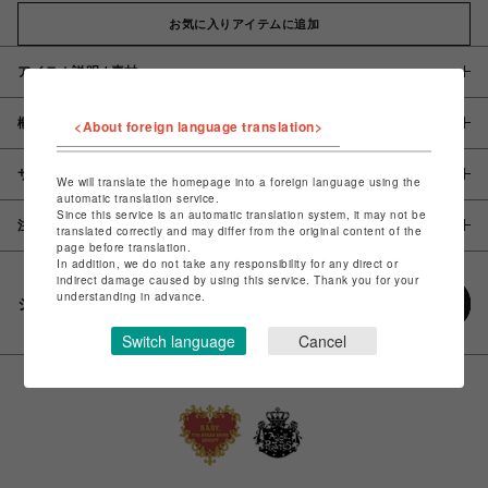
お気に入りアイテムに追加
アイテム説明 / 素材
概要
<About foreign language translation>
サイズ
We will translate the homepage into a foreign language using the
automatic translation service.
Since this service is an automatic translation system, it may not be
注意事項
translated correctly and may differ from the original content of the
page before translation.
In addition, we do not take any responsibility for any direct or
indirect damage caused by using this service. Thank you for your
understanding in advance.
シェアする
Switch language
Cancel