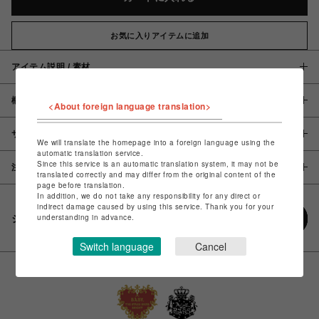
お気に入りアイテムに追加
アイテム説明 / 素材
概要
<About foreign language translation>
サイズ
We will translate the homepage into a foreign language using the
automatic translation service.
Since this service is an automatic translation system, it may not be
注意事項
translated correctly and may differ from the original content of the
page before translation.
In addition, we do not take any responsibility for any direct or
indirect damage caused by using this service. Thank you for your
understanding in advance.
シェアする
Switch language
Cancel