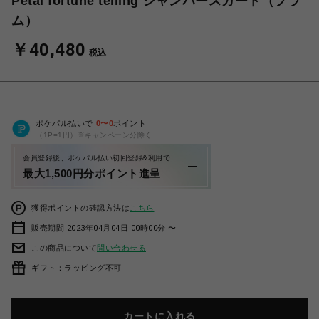
Petal fortune telling ジャンパースカート（プラ
ム）
￥40,480
税込
ポケパル払いで
0
〜
0
ポイント
（1P=1円）※キャンペーン分除く
会員登録後、ポケパル払い初回登録&利用で
最大1,500円分ポイント進呈
獲得ポイントの確認方法は
こちら
販売期間 2023年04月04日 00時00分 〜
この商品について
問い合わせる
ギフト：ラッピング不可
カートに入れる