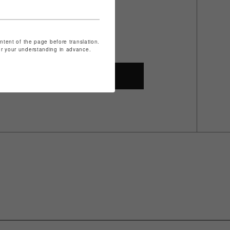
ontent of the page before translation.
ザ
for your understanding in advance.
SHOP TOP