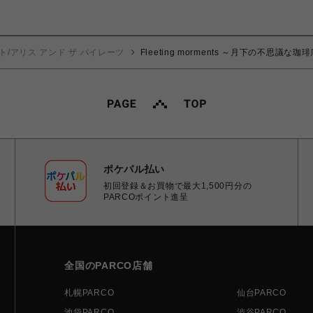
ト/アリス アンド ザ パイレーツ
Fleeting morments ～月下の不思
ポケパル払い
初回登録＆お買物で最大1,500円分の
PARCOポイント進呈
全国のPARCO店舗
札幌PARCO
仙台PARCO
池袋PARCO
渋谷PARCO