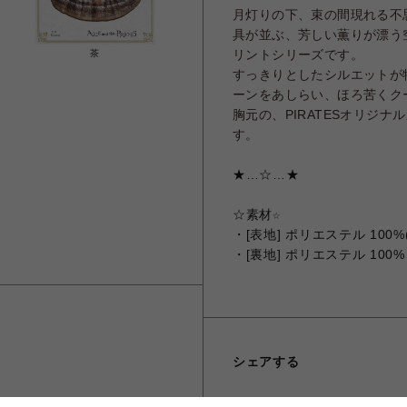
月灯りの下、束の間現れる不
具が並ぶ、芳しい薫りが漂う
リントシリーズです。
茶
すっきりとしたシルエットが
ーンをあしらい、ほろ苦くク
胸元の、PIRATESオリジ
す。
★…☆…★
☆
素材☆
・[表地] ポリエステル 100
・[裏地] ポリエステル 100%
シェアする