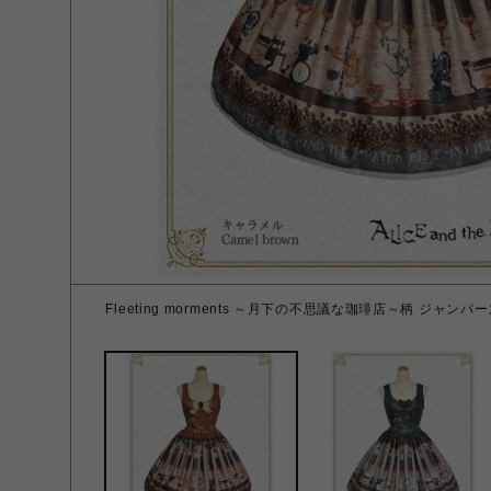
Fleeting morments ～月下の不思議な珈琲店～柄 ジャ