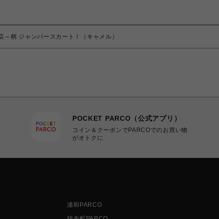
議な珈琲店～柄 ジャンパースカートⅠ（キャメル）
POCKET PARCO（公式アプリ）
コイン＆クーポンでPARCOでのお買い物
がオトクに
浦和PARCO
錦糸町PARCO