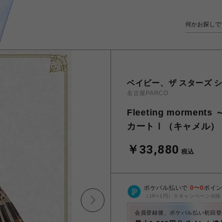
ベイビー、ザ スターズ シ
名古屋PARCO
Fleeting morm
カートⅠ（キャメル）
￥33,880
税込
ポケパル払いで
0
〜
0
ポイ
（1P=1円）※キャンペーン分除
会員登録後、ポケパル払い初回登