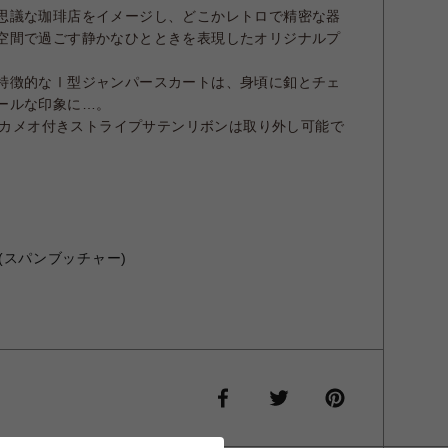
思議な珈琲店をイメージし、どこかレトロで精密な器
空間で過ごす静かなひとときを表現したオリジナルプ
特徴的なⅠ型ジャンパースカートは、身頃に釦とチェ
ールな印象に…。
ナルカメオ付きストライプサテンリボンは取り外し可能で
%(スパンブッチャー)