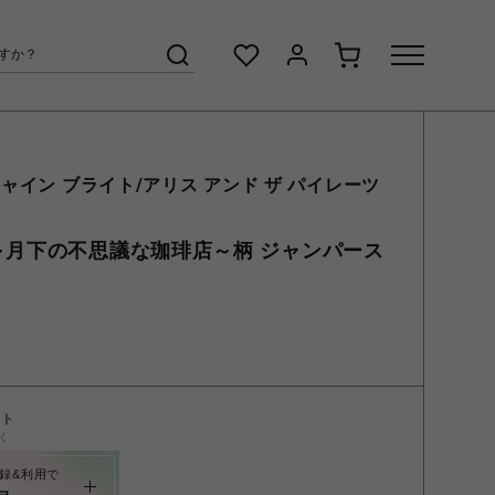
ャイン ブライト/アリス アンド ザ パイレーツ
ents ～月下の不思議な珈琲店～柄 ジャンパース
ント
く
録&利用で