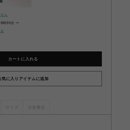
呈
こちら
00時00分 〜
せる
カートに入れる
お気に入りアイテムに追加
～月下の不思議な珈琲店～柄 ジャンパースカートⅠ（グリーン） グリーン
サイズ
注意事項