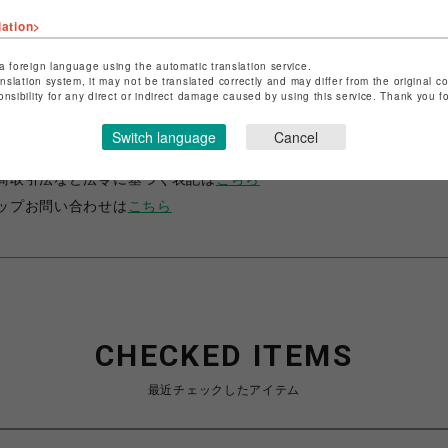
lation>
a foreign language using the automatic translation service.
anslation system, it may not be translated correctly and may differ from the original c
ップ名
ベイビー、ザ スターズ シャイン ブライト/アリス アンド 
onsibility for any direct or indirect damage caused by using this service. Thank you 
パイレーツ
Switch language
Cancel
名
名古屋PARCO
商取引法など法令に基づく表記は
こちら
ップお問い合わせは
こちら
CHECKED ITEMS
最近チェックしたアイテム