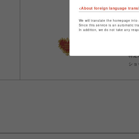
<About foreign language trans
We will translate the homepage into 
Since this service is an automatic tr
ショ
In addition, we do not take any resp
店舗
特定
ショ