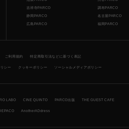
吉祥寺PARCO
調布PARCO
静岡PARCO
名古屋PARCO
広島PARCO
福岡PARCO
ご利用規約
特定商取引法などに基づく表記
ポリシー
クッキーポリシー
ソーシャルメディアポリシー
RO LABO
CINE QUINTO
PARCO出版
THE GUEST CAFE
DEPACO
AnotherADdress