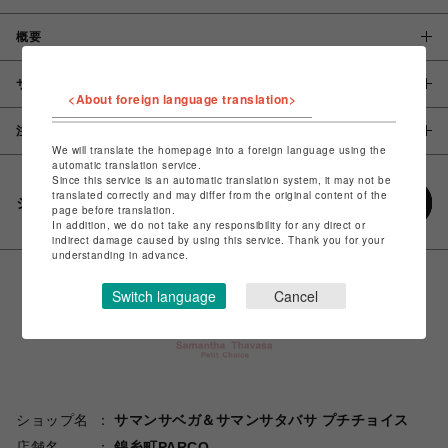
概要
サイズ
<About foreign language translation>
注意事項
We will translate the homepage into a foreign language using the
automatic translation service.
Since this service is an automatic translation system, it may not be
translated correctly and may differ from the original content of the
シェアする
page before translation.
In addition, we do not take any responsibility for any direct or
indirect damage caused by using this service. Thank you for your
understanding in advance.
Switch language
Cancel
ショップ名
サマンサベガ＆サマンサタバサ プチチョイス
店舗名
錦糸町PARCO