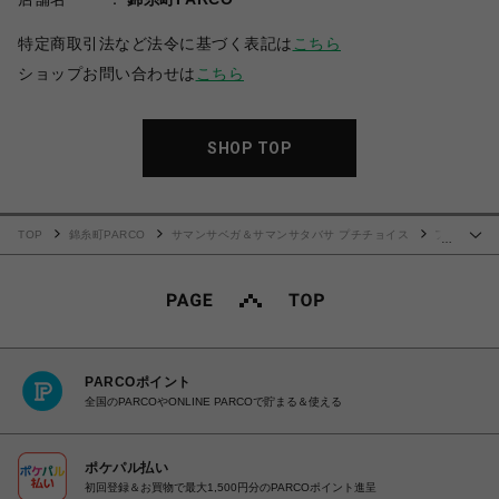
特定商取引法など法令に基づく表記は
こちら
ショップお問い合わせは
こちら
SHOP TOP
TOP
錦糸町PARCO
サマンサベガ＆サマンサタバサ プチチョイス
フ
…
リルポーチ（ハンカチセット）
PARCOポイント
全国のPARCOやONLINE PARCOで貯まる＆使える
ポケパル払い
初回登録＆お買物で最大1,500円分のPARCOポイント進呈