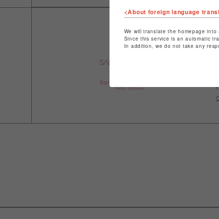
<About foreign language trans
We will translate the homepage into 
Since this service is an automatic tr
In addition, we do not take any resp