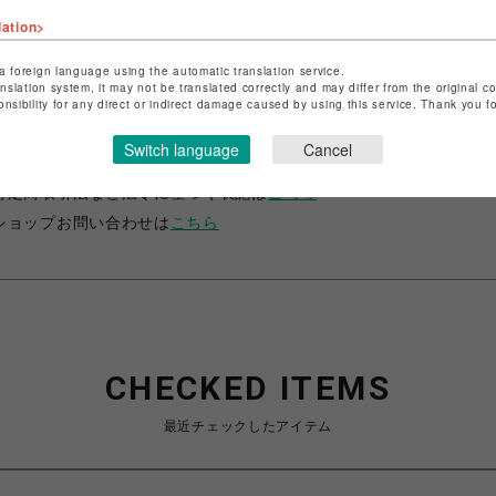
lation>
a foreign language using the automatic translation service.
anslation system, it may not be translated correctly and may differ from the original c
onsibility for any direct or indirect damage caused by using this service. Thank you 
ショップ名
サマンサベガ＆サマンサタバサ プチチョイス
Switch language
Cancel
店舗名
錦糸町PARCO
特定商取引法など法令に基づく表記は
こちら
ショップお問い合わせは
こちら
CHECKED ITEMS
最近チェックしたアイテム