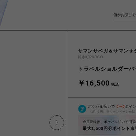
サマンサベガ＆サマンサ
錦糸町PARCO
トラベルショルダーバ
￥16,500
税込
ポケパル払いで
0
〜
0
ポイ
（1P=1円）※キャンペーン分除
会員登録後、ポケパル払い初回登
最大1,500円分ポイント進