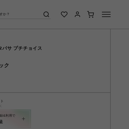
タバサ プチチョイス
ック
ント
く
録&利用で
呈