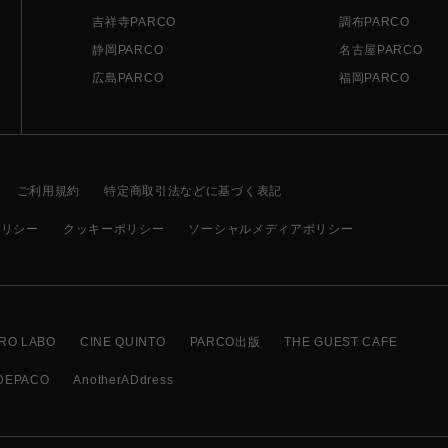
吉祥寺PARCO
調布PARCO
静岡PARCO
名古屋PARCO
広島PARCO
福岡PARCO
ご利用規約
特定商取引法などに基づく表記
ポリシー
クッキーポリシー
ソーシャルメディアポリシー
RO LABO
CINE QUINTO
PARCO出版
THE GUEST CAFE
DEPACO
AnotherADdress