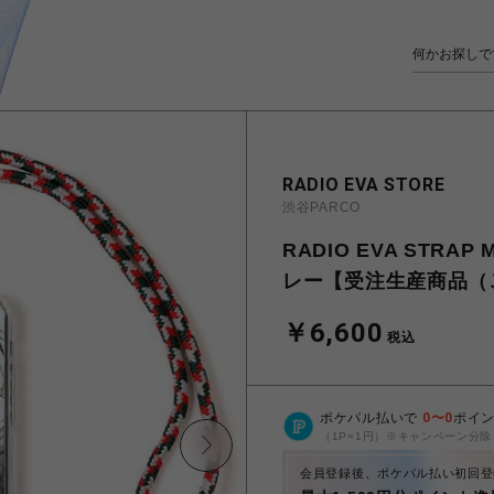
RADIO EVA STORE
渋谷PARCO
RADIO EVA STRA
レー【受注生産商品（
￥6,600
税込
ポケパル払いで
0
〜
0
ポイ
（1P=1円）※キャンペーン分除
会員登録後、ポケパル払い初回登