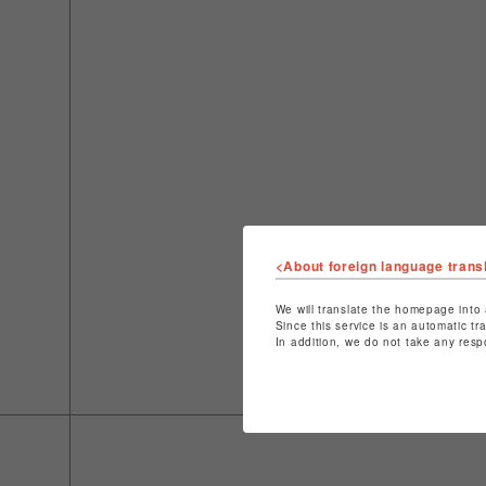
<About foreign language trans
We will translate the homepage into 
Since this service is an automatic tr
In addition, we do not take any resp