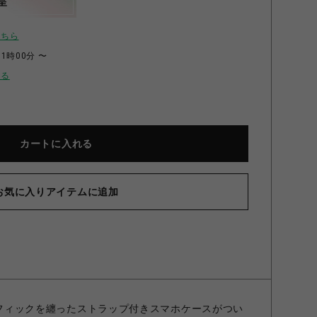
呈
こちら
11時00分 〜
せる
カートに入れる
お気に入りアイテムに追加
グラフィックを纏ったストラップ付きスマホケースがつい