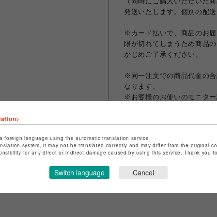
（同時にご購入いただいた商
発送いたします。個別の配送
※カード払いで、商品のお届
限が切れてしまうため商品の
かじめご了承ください。
※同一注文での商品代金の合計
なります。
※お客様のお使いのモニター
なる場合がございます。
lation>
※画像は試作品の為、実際の
a foreign language using the automatic translation service.
anslation system, it may not be translated correctly and may differ from the original c
onsibility for any direct or indirect damage caused by using this service. Thank you 
シェアする
Switch language
Cancel