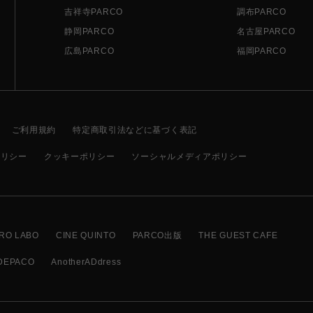
吉祥寺PARCO
調布PARCO
静岡PARCO
名古屋PARCO
広島PARCO
福岡PARCO
ご利用規約
特定商取引法などに基づく表記
ポリシー
クッキーポリシー
ソーシャルメディアポリシー
RO LABO
CINE QUINTO
PARCO出版
THE GUEST CAFE
DEPACO
AnotherADdress