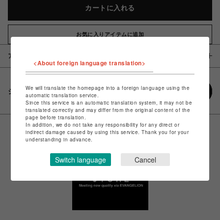
カートに入れる
お気に入りアイテムに追加
アイテム説明 / 素材
<About foreign language translation>
We will translate the homepage into a foreign language using the
シェアする
automatic translation service.
Since this service is an automatic translation system, it may not be
translated correctly and may differ from the original content of the
page before translation.
In addition, we do not take any responsibility for any direct or
indirect damage caused by using this service. Thank you for your
understanding in advance.
Switch language
Cancel