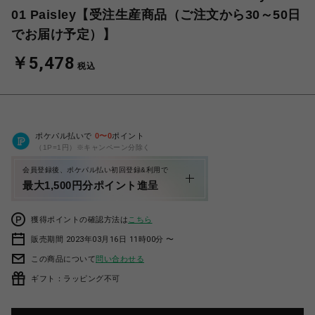
01 Paisley【受注生産商品（ご注文から30～50日
でお届け予定）】
￥5,478
税込
ポケパル払いで
0
〜
0
ポイント
（1P=1円）※キャンペーン分除く
会員登録後、ポケパル払い初回登録&利用で
最大1,500円分ポイント進呈
獲得ポイントの確認方法は
こちら
販売期間 2023年03月16日 11時00分 〜
この商品について
問い合わせる
ギフト：ラッピング不可