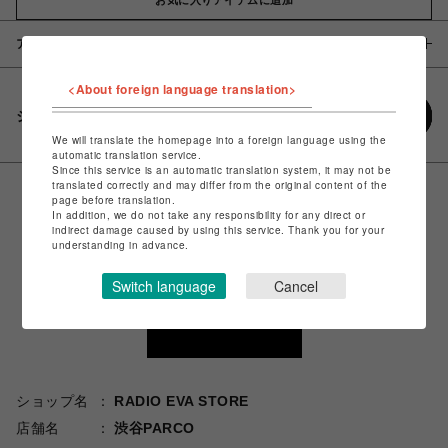
アイテム説明 / 素材
<About foreign language translation>
シェアする
We will translate the homepage into a foreign language using the
automatic translation service.
Since this service is an automatic translation system, it may not be
translated correctly and may differ from the original content of the
page before translation.
In addition, we do not take any responsibility for any direct or
indirect damage caused by using this service. Thank you for your
understanding in advance.
Switch language
Cancel
ショップ名
RADIO EVA STORE
店舗名
渋谷PARCO