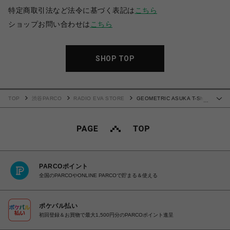
特定商取引法など法令に基づく表記は
こちら
ショップお問い合わせは
こちら
SHOP TOP
TOP
渋谷PARCO
RADIO EVA STORE
GEOMETRIC ASUKA T-Shirt
…
(ブラック)
PARCOポイント
全国のPARCOやONLINE PARCOで貯まる＆使える
ポケパル払い
初回登録＆お買物で最大1,500円分のPARCOポイント進呈