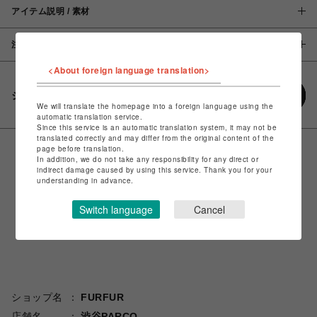
アイテム説明 / 素材
注意事項
<About foreign language translation>
シェアする
We will translate the homepage into a foreign language using the
automatic translation service.
Since this service is an automatic translation system, it may not be
translated correctly and may differ from the original content of the
page before translation.
In addition, we do not take any responsibility for any direct or
indirect damage caused by using this service. Thank you for your
understanding in advance.
Switch language
Cancel
ショップ名
FURFUR
店舗名
渋谷PARCO