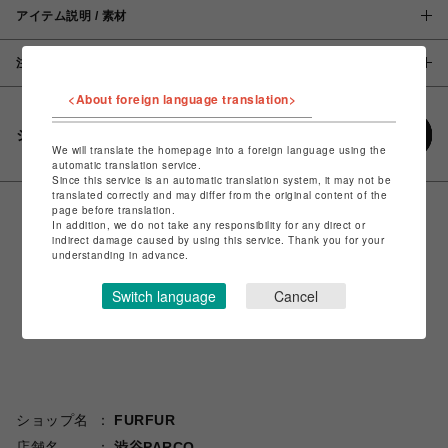
アイテム説明 / 素材
注意事項
<About foreign language translation>
シェアする
We will translate the homepage into a foreign language using the
automatic translation service.
Since this service is an automatic translation system, it may not be
translated correctly and may differ from the original content of the
page before translation.
In addition, we do not take any responsibility for any direct or
indirect damage caused by using this service. Thank you for your
understanding in advance.
Switch language
Cancel
ショップ名
FURFUR
店舗名
渋谷PARCO