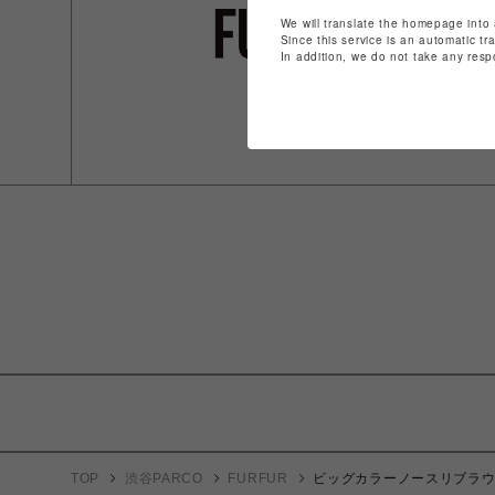
We will translate the homepage into 
Since this service is an automatic tr
In addition, we do not take any resp
TOP
渋谷PARCO
FURFUR
ビッグカラーノースリブラ