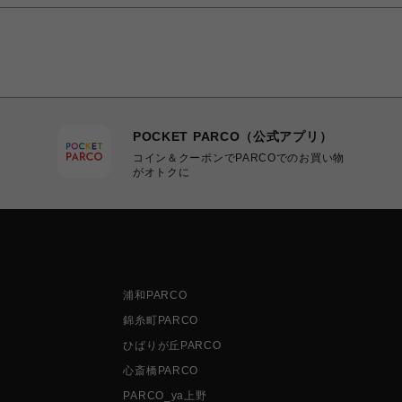
POCKET PARCO（公式アプリ）
コイン＆クーポンでPARCOでのお買い物
がオトクに
浦和PARCO
錦糸町PARCO
ひばりが丘PARCO
心斎橋PARCO
PARCO_ya上野