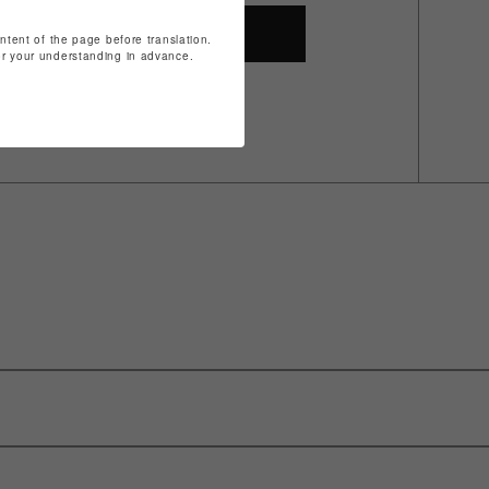
SHOP TOP
ontent of the page before translation.
for your understanding in advance.