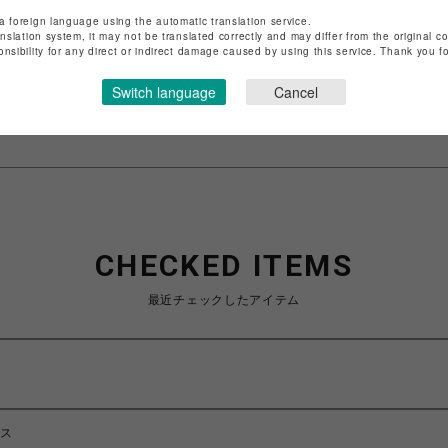
店舗名
渋谷PARCO
a foreign language using the automatic translation service.
anslation system, it may not be translated correctly and may differ from the original c
特定商取引法など法令に基づく表記は
こちら
onsibility for any direct or indirect damage caused by using this service. Thank you 
ショップお問い合わせは
こちら
Switch language
Cancel
CHECKED ITEMS
最近チェックしたアイテム
ウス