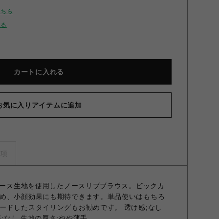
こちら
せる
カートに入れる
お気に入りアイテムに追加
グカラーノースリブラウス BLK F
事項
のレース生地を使用したノースリブブラウス。ビックカ
め、小顔効果にも期待できます。単品使いはもちろ
ードしたスタイリングもお勧めです。 透け感;なし
感;なし 生地の厚さ;やや薄手