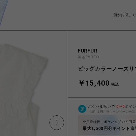
FURFUR
渋谷PARCO
ビッグカラーノースリ
￥15,400
税込
ポケパル払いで
0
〜
0
ポイ
（1P=1円）※キャンペーン分除
会員登録後、ポケパル払い初回登
最大1,500円分ポイント進