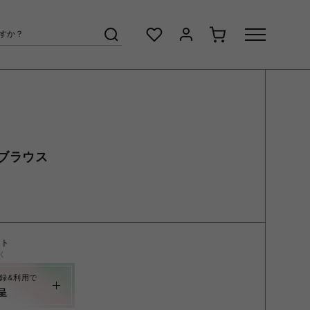
ブラウス
ント
く
録&利用で
呈