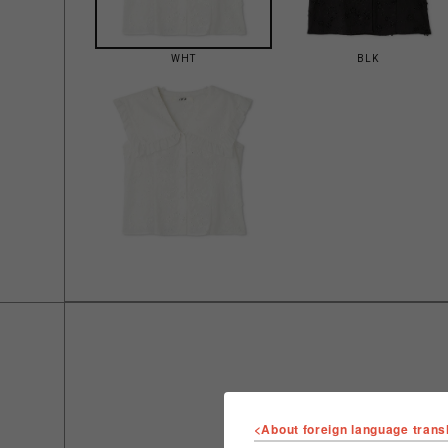
WHT
BLK
<About foreign language trans