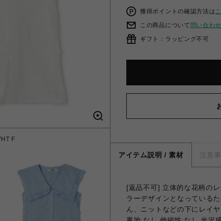
獲得ポイントの確認方法は
この商品について
問い合わ
ギフト：ラッピング不可
T F
ビッ
アイテム説明 / 素材
注意
[返品不可] 立体的な花柄
ラーデザインとなっているた
ん、ニットなどの下にレイヤ
裏地;なし 伸縮性;なし 光沢