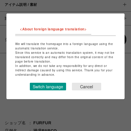
アイテム説明 / 素材
注意事項
<About foreign language translation>
シェアする
We will translate the homepage into a foreign language using the
automatic translation service.
Since this service is an automatic translation system, it may not be
translated correctly and may differ from the original content of the
page before translation.
In addition, we do not take any responsibility for any direct or
indirect damage caused by using this service. Thank you for your
understanding in advance.
Switch language
Cancel
ショップ名
FURFUR
店舗名
渋谷PARCO