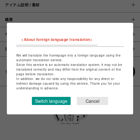
アイテム説明 / 素材
概要
サイズ
<About foreign language translation>
注意事項
We will translate the homepage into a foreign language using the
automatic translation service.
Since this service is an automatic translation system, it may not be
translated correctly and may differ from the original content of the
シェアする
page before translation.
In addition, we do not take any responsibility for any direct or
indirect damage caused by using this service. Thank you for your
understanding in advance.
Switch language
Cancel