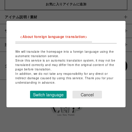
お気に入りアイテムに追加
アイテム説明 / 素材
サイズ
<About foreign language translation>
注意事項
We will translate the homepage into a foreign language using the
automatic translation service.
Since this service is an automatic translation system, it may not be
translated correctly and may differ from the original content of the
シェアする
page before translation.
In addition, we do not take any responsibility for any direct or
indirect damage caused by using this service. Thank you for your
understanding in advance.
Switch language
Cancel