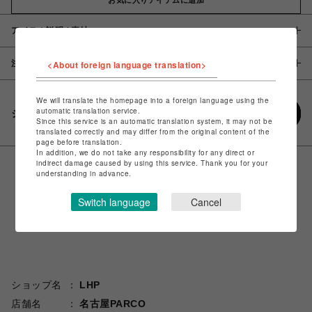
アイテム説明 / 素材
注意事項
<About foreign language translation>
We will translate the homepage into a foreign language using the
automatic translation service.
シェアする
Since this service is an automatic translation system, it may not be
translated correctly and may differ from the original content of the
page before translation.
In addition, we do not take any responsibility for any direct or
indirect damage caused by using this service. Thank you for your
understanding in advance.
Switch language
Cancel
ショップ名
LHP
店舗名
名古屋PARCO