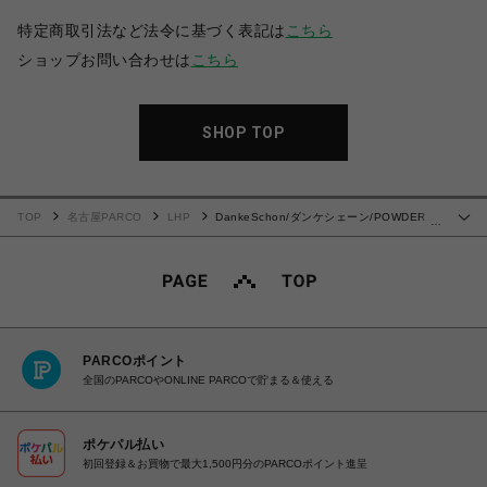
特定商取引法など法令に基づく表記は
こちら
ショップお問い合わせは
こちら
SHOP TOP
TOP
名古屋PARCO
LHP
DankeSchon/ダンケシェーン/POWDER
…
SS TEE MILS CIRCLE
PARCOポイント
全国のPARCOやONLINE PARCOで貯まる＆使える
ポケパル払い
初回登録＆お買物で最大1,500円分のPARCOポイント進呈