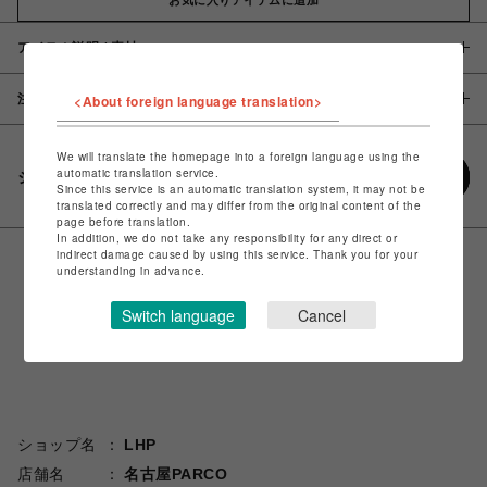
アイテム説明 / 素材
注意事項
<About foreign language translation>
We will translate the homepage into a foreign language using the
automatic translation service.
シェアする
Since this service is an automatic translation system, it may not be
translated correctly and may differ from the original content of the
page before translation.
In addition, we do not take any responsibility for any direct or
indirect damage caused by using this service. Thank you for your
understanding in advance.
Switch language
Cancel
ショップ名
LHP
店舗名
名古屋PARCO